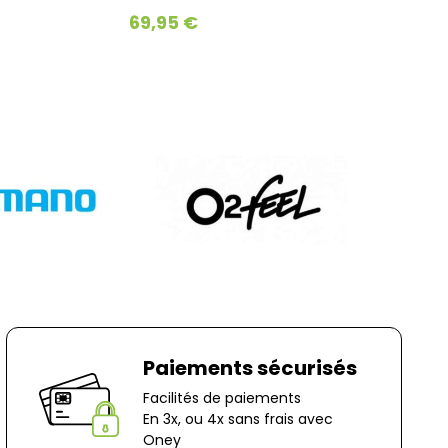
olis de plus de 10 kg :
69,95 €
120,95 
nts lourds, nous faisons appel au transporteur
antir une livraison sécurisée. Votre colis vous
enne sous 3 à 10 jours ouvrés. (Pas d’expédition les
s fériés)
ns nos Conditions Générales de Vente (CGV), les
nt à votre charge, sauf en cas d'erreur de notre
question, n'hésitez pas à nous contacter au
r e-mail à marketing@bernaudeaucycles.fr.
 :
es
ocage
n-Le-Captif
Paiements sécurisés
✘ Fermer
Facilités de paiements
En 3x, ou 4x sans frais avec
Oney