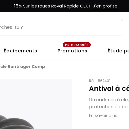
-15% Sur les roues Roval Rapide CLX !
J'en profite
PRIX CASSÉS
Équipements
Promotions
Étude p
à clé Bontrager Comp
Réf. :
562401
Antivol à 
Un cadenas à clé,
protection de bas
En savoir plus