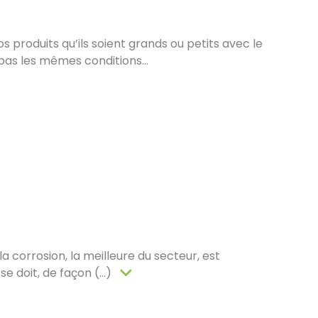
 produits qu’ils soient grands ou petits avec le
pas les mêmes conditions…
in :
 de vous proposer la livraison de vos achats à
est encore plus gratifiant de vous accueillir en
ez en ligne et récupérez vos produits
s de nos équipes en magasin. Pensez à préciser le
ors de votre commande, et nous vous informerons
les seront prêts à être récupérés.
os complets :
a corrosion, la meilleure du secteur, est
s minutieux effectués par nos techniciens, votre
 doit, de façon (...)
ement emballé dans un carton conçu pour faciliter
tock, le délai total, incluant la réception, le