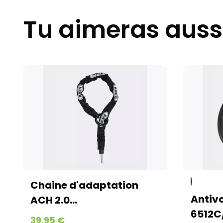
Tu aimeras auss
Chaine d'adaptation
Antivol Treso
CH 2.0...
6512C/180...
39,95 €