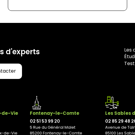
Les 
s d'experts
Étud
Test
ntacter
x-de-Vie
Fontenay-le-Comte
Les Sables 
02 51 53 99 20
02 85 29 48 2
5 Rue du Général Malet
Avenue de Tal
ix-de-Vie
85200 Fontenay-le-Comte
85100 Les Sabl