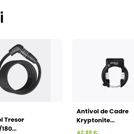
contrôle et l'exp
les vélos sur co
i
de la disponibilité
La livraison est a
avec la possibilit
d’expédition les w
Kit cadre et pair
Emballés avec un 
conçus pour garant
Colissimo en moye
où le produit est 
domicile. (Pas d’e
Textiles, accesso
Tous vos petits a
Antivol de Cadre
et expédiés via Co
jours ouvrés jusq
r
Kryptonite...
et jours fériés)
42,99 €