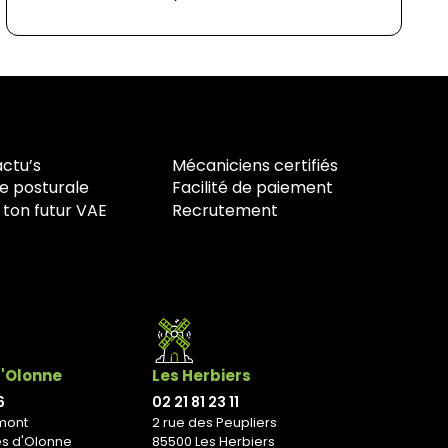
actu’s
Mécaniciens certifiés
e posturale
Facilité de paiement
 ton futur VAE
Recrutement
d'Olonne
Les Herbiers
6
02 21 81 23 11
mont
2 rue des Peupliers
es d'Olonne
85500 Les Herbiers