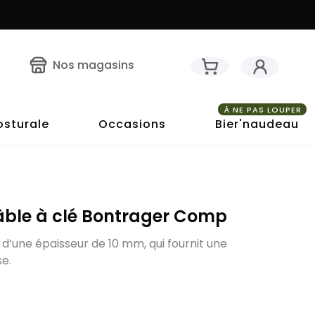
Nos magasins
À NE PAS LOUPER
osturale
Occasions
Bier'naudeau
câble à clé Bontrager Comp
 d’une épaisseur de 10 mm, qui fournit une
e.