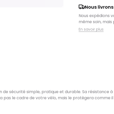
Nous livrons
Nous expédions vos
même soin, mais 
En savoir plus
Retrait en magas
Nous sommes ravis
domicile, mais il 
magasin. Command
directement auprè
lieu de retrait l
dès que vos artic
Livraison de vél
e sécurité simple, pratique et durable. Sa résistance à l
Après des réglage
 pas le cadre de votre vélo, mais le protègera comme il se
vélo est soigneus
sa réception.
Pour les vélos en s